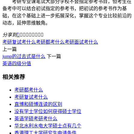
考研专业课笔试大部分学校不会指定参考书目，但考生在
备考中可以结合初试指定的参考书，把初试的参考书作为基
础，在这个基础上进一步拓展深化，掌握这个专业比较前沿的
动态，延伸思维触角。
分享到









考研复试考什么
考研都考什么
考研面试考什么
上一篇
jump的过去式是什么
下一篇
英语四级分值
相关推荐
考研都考什么
考研复试考什么
直博和硕博连读的区别
没有学士学位如何获得硕士学位
英语学硕考研考什么
华北水利水电大学硕士点有几个
香港理工大学研究生申请条件