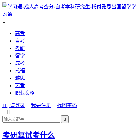
学
习通

高考
自考
考研
留学
成考
托福
雅思
艺考
职业资格
Hi, 请登录
我要注册
找回密码



考研复试考什么