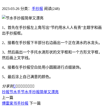
2023-03-26
分类：
手抄报
阅读(248)
1、首先在手抄报左上角写出“节约用水人人有责”主题字和画
出手抄报框。
2、接着在手抄报下半部分右边画出一个正在滴水的水龙头。
3、然后画出一个手托水滴形状的文字框和一个方形文字框，
然后画上文字线。
4、接着在手抄报空白处用小圆圈进行点缀装饰。
5、最后涂上自己满意的颜色。
分享到









抄报
​节水手
​节水手抄报简单又漂亮
上一篇
​傅雷家书手抄报
下一篇