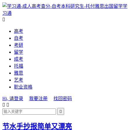
学
习通

高考
自考
考研
留学
成考
托福
雅思
艺考
职业资格
Hi, 请登录
我要注册
找回密码



​节水手抄报简单又漂亮