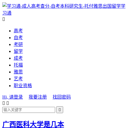
学
习通

高考
自考
考研
留学
成考
托福
雅思
艺考
职业资格
Hi, 请登录
我要注册
找回密码



广西医科大学是几本