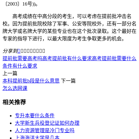
〔2003〕16号))。
高考成绩在中高分段的考生，可以考虑在提前批冲击名
校。因为提前批院校除了军事、公安等院校外，还有一部分名
牌大学或名牌大学的某些专业也在这个批次录取。这个最好在
专家的指导下进行，以最大限度为考生争取更多的机会。
分享到









提前批需要高考吗
高考提前批有什么要求
高考提前批需要什么
条件有什么要求
上一篇
本科提前批b段是什么意思
下一篇
怎么选网课
相关推荐
专升本要什么条件
大学新生兵役登记证如何办理
人力资源管理是冷门专业吗
上海海洋大学是几本