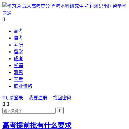
学
习通

高考
自考
考研
留学
成考
托福
雅思
艺考
职业资格
Hi, 请登录
我要注册
找回密码



高考提前批有什么要求