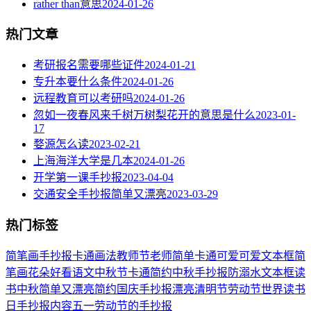
rather than意思
2024-01-26
热门文章
考研报名需要哪些证件
2024-01-21
专升本要什么条件
2024-01-26
远程教育可以考研吗
2024-01-26
忽如一夜春风来千树万树梨花开的意思是什么
2023-01-
17
婺源怎么读
2023-02-21
上海海洋大学是几本
2024-01-26
开学第一课手抄报
2023-04-04
交通安全手抄报简单又漂亮
2023-03-29
热门标签
简笔画
手抄报
卡通
画法
教师节
老师
简单
卡通可爱
可爱
文本框简
笔画
花朵
好看
语文
中秋节
卡通简约
中秋手抄报
防溺水
文本框
读
书
中秋
简单又漂亮
简约
国庆手抄报
漂亮
清明节
劳动节
世界读书
日
手抄报内容
五一劳动节
的手抄报