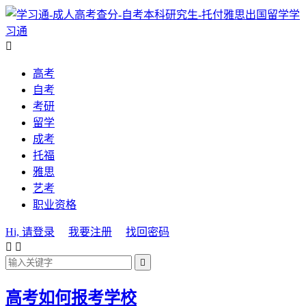
学
习通

高考
自考
考研
留学
成考
托福
雅思
艺考
职业资格
Hi, 请登录
我要注册
找回密码



高考如何报考学校