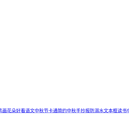
笔画
花朵
好看
语文
中秋节
卡通简约
中秋手抄报
防溺水
文本框
读书