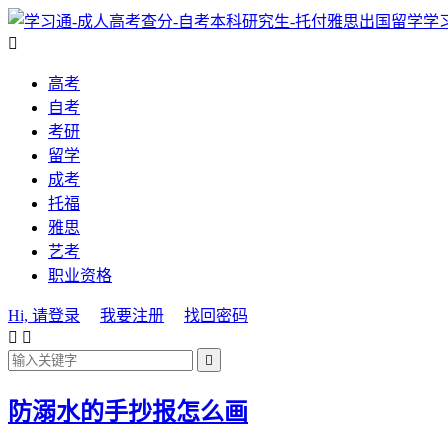
学

高考
自考
考研
留学
成考
托福
雅思
艺考
职业资格
Hi, 请登录
我要注册
找回密码



防溺水的手抄报怎么画