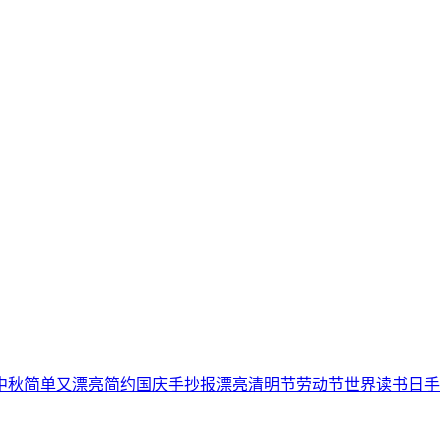
中秋
简单又漂亮
简约
国庆手抄报
漂亮
清明节
劳动节
世界读书日
手