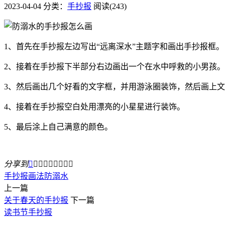
2023-04-04
分类：
手抄报
阅读(243)
1、首先在手抄报左边写出“远离深水”主题字和画出手抄报框。
2、接着在手抄报下半部分右边画出一个在水中呼救的小男孩。
3、然后画出几个好看的文字框，并用游泳圈装饰，然后画上
4、接着在手抄报空白处用漂亮的小星星进行装饰。
5、最后涂上自己满意的颜色。
分享到









手抄报
画法
防溺水
上一篇
关于春天的手抄报
下一篇
读书节手抄报