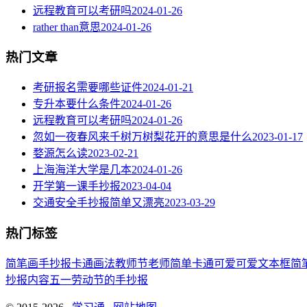
远程教育可以考研吗
2024-01-26
rather than意思
2024-01-26
热门文章
考研报名需要哪些证件
2024-01-21
专升本要什么条件
2024-01-26
远程教育可以考研吗
2024-01-26
忽如一夜春风来千树万树梨花开的意思是什么
2023-01-17
婺源怎么读
2023-02-21
上海海洋大学是几本
2024-01-26
开学第一课手抄报
2023-04-04
交通安全手抄报简单又漂亮
2023-03-29
热门标签
简笔画
手抄报
卡通
画法
教师节
老师
简单
卡通可爱
可爱
文本框简
抄报内容
五一劳动节
的手抄报