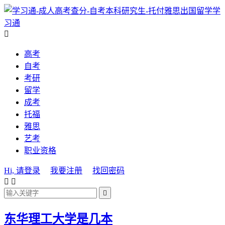
学
习通

高考
自考
考研
留学
成考
托福
雅思
艺考
职业资格
Hi, 请登录
我要注册
找回密码



东华理工大学是几本