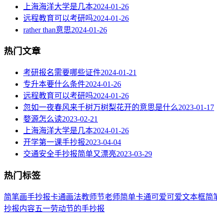
上海海洋大学是几本
2024-01-26
远程教育可以考研吗
2024-01-26
rather than意思
2024-01-26
热门文章
考研报名需要哪些证件
2024-01-21
专升本要什么条件
2024-01-26
远程教育可以考研吗
2024-01-26
忽如一夜春风来千树万树梨花开的意思是什么
2023-01-17
婺源怎么读
2023-02-21
上海海洋大学是几本
2024-01-26
开学第一课手抄报
2023-04-04
交通安全手抄报简单又漂亮
2023-03-29
热门标签
简笔画
手抄报
卡通
画法
教师节
老师
简单
卡通可爱
可爱
文本框简
抄报内容
五一劳动节
的手抄报