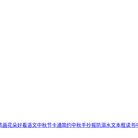
笔画
花朵
好看
语文
中秋节
卡通简约
中秋手抄报
防溺水
文本框
读书