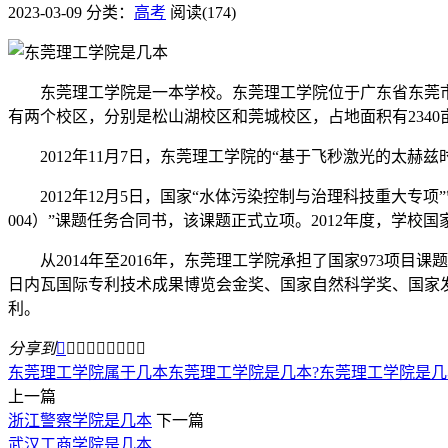
2023-03-09
分类：
高考
阅读(174)
东莞理工学院是一本学校。东莞理工学院位于广东省东莞市，是当
有两个校区，分别是松山湖校区和莞城校区，占地面积有2340
2012年11月7日，东莞理工学院的“基于飞秒激光的太赫兹
2012年12月5日，国家“水体污染控制与治理科技重大专项”
004）”课题任务合同书，该课题正式立项。2012年度，学校
从2014年至2016年，东莞理工学院承担了国家973项目课题
日内瓦国际专利技术成果博览会金奖、国家自然科学奖、国家
利。
分享到









东莞理工学院属于几本
东莞理工学院是几本?
东莞理工学院是几
上一篇
浙江警察学院是几本
下一篇
武汉工商学院是几本