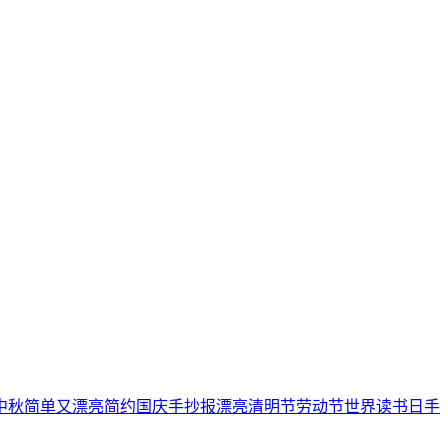
中秋
简单又漂亮
简约
国庆手抄报
漂亮
清明节
劳动节
世界读书日
手