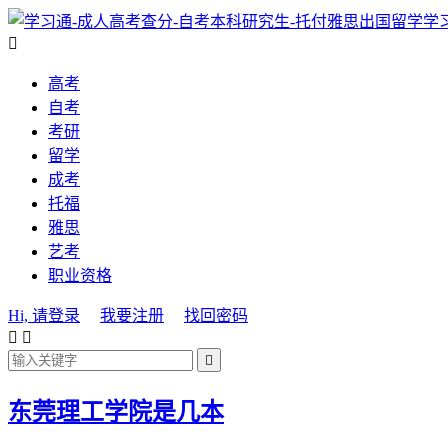
学

高考
自考
考研
留学
成考
托福
雅思
艺考
职业资格
Hi, 请登录
我要注册
找回密码



东莞理工学院是几本