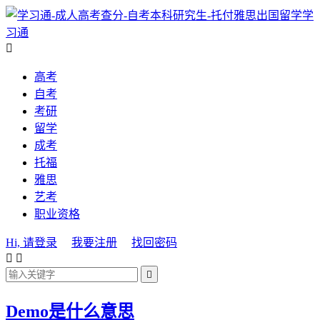
学
习通

高考
自考
考研
留学
成考
托福
雅思
艺考
职业资格
Hi, 请登录
我要注册
找回密码



Demo是什么意思