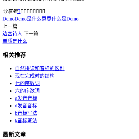
分享到









Demo
Demo是什么意思
什么是Demo
上一篇
边塞诗人
下一篇
单质是什么
相关推荐
自然拼读和音标的区别
现在完成时的结构
七的序数词
六的序数词
q发音音标
d发音音标
b音标写法
k音标写法
最新文章