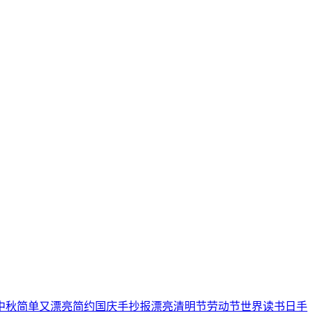
中秋
简单又漂亮
简约
国庆手抄报
漂亮
清明节
劳动节
世界读书日
手