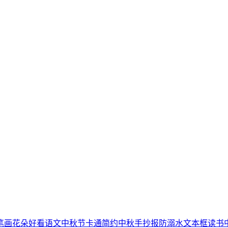
笔画
花朵
好看
语文
中秋节
卡通简约
中秋手抄报
防溺水
文本框
读书