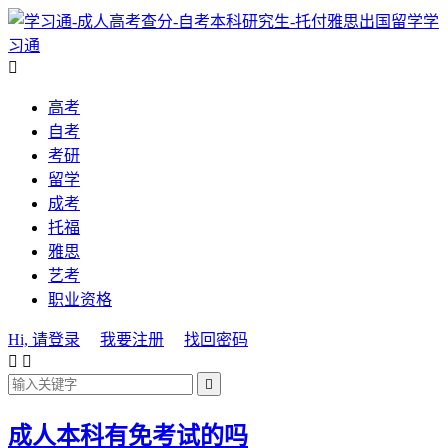
学
习通

高考
自考
考研
留学
成考
托福
雅思
艺考
职业资格
Hi, 请登录
我要注册
找回密码



成人本科有免考试的吗