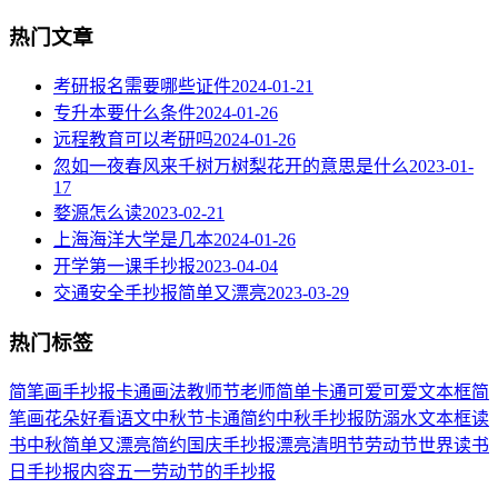
热门文章
考研报名需要哪些证件
2024-01-21
专升本要什么条件
2024-01-26
远程教育可以考研吗
2024-01-26
忽如一夜春风来千树万树梨花开的意思是什么
2023-01-
17
婺源怎么读
2023-02-21
上海海洋大学是几本
2024-01-26
开学第一课手抄报
2023-04-04
交通安全手抄报简单又漂亮
2023-03-29
热门标签
简笔画
手抄报
卡通
画法
教师节
老师
简单
卡通可爱
可爱
文本框简
笔画
花朵
好看
语文
中秋节
卡通简约
中秋手抄报
防溺水
文本框
读
书
中秋
简单又漂亮
简约
国庆手抄报
漂亮
清明节
劳动节
世界读书
日
手抄报内容
五一劳动节
的手抄报