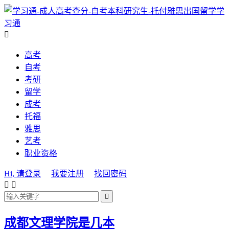
学
习通

高考
自考
考研
留学
成考
托福
雅思
艺考
职业资格
Hi, 请登录
我要注册
找回密码



成都文理学院是几本