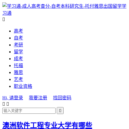
学
习通

高考
自考
考研
留学
成考
托福
雅思
艺考
职业资格
Hi, 请登录
我要注册
找回密码



澳洲软件工程专业大学有哪些