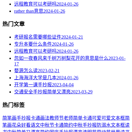
远程教育可以考研吗
2024-01-26
rather than意思
2024-01-26
热门文章
考研报名需要哪些证件
2024-01-21
专升本要什么条件
2024-01-26
远程教育可以考研吗
2024-01-26
忽如一夜春风来千树万树梨花开的意思是什么
2023-01-
17
婺源怎么读
2023-02-21
上海海洋大学是几本
2024-01-26
开学第一课手抄报
2023-04-04
交通安全手抄报简单又漂亮
2023-03-29
热门标签
简笔画
手抄报
卡通
画法
教师节
老师
简单
卡通可爱
可爱
文本框简
笔画
花朵
好看
语文
中秋节
卡通简约
中秋手抄报
防溺水
文本框
读