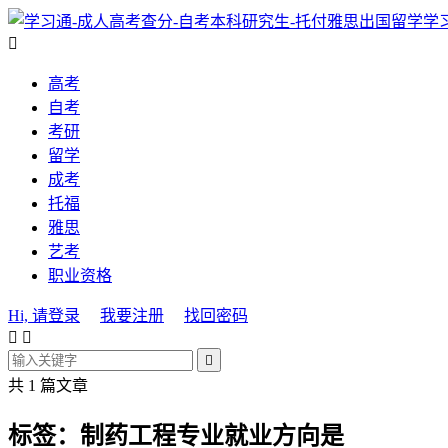
学

高考
自考
考研
留学
成考
托福
雅思
艺考
职业资格
Hi, 请登录
我要注册
找回密码



共 1 篇文章
标签：制药工程专业就业方向是