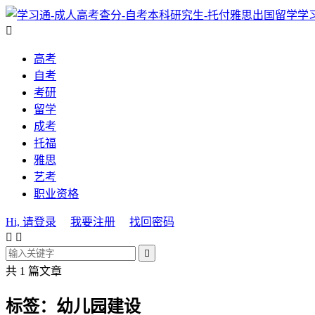
学

高考
自考
考研
留学
成考
托福
雅思
艺考
职业资格
Hi, 请登录
我要注册
找回密码



共 1 篇文章
标签：幼儿园建设