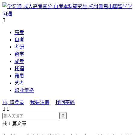
学
习通

高考
自考
考研
留学
成考
托福
雅思
艺考
职业资格
Hi, 请登录
我要注册
找回密码



共 1 篇文章