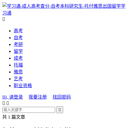
学
习通

高考
自考
考研
留学
成考
托福
雅思
艺考
职业资格
Hi, 请登录
我要注册
找回密码



共 1 篇文章