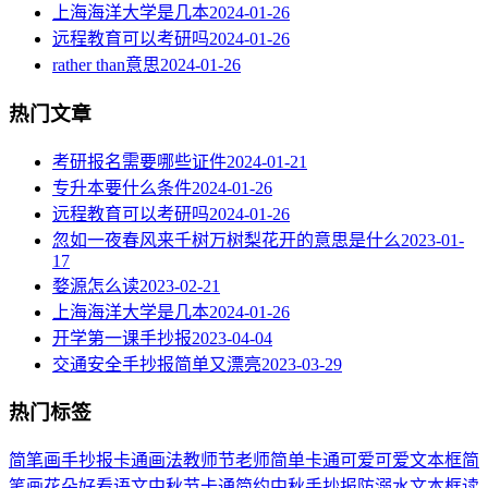
上海海洋大学是几本
2024-01-26
远程教育可以考研吗
2024-01-26
rather than意思
2024-01-26
热门文章
考研报名需要哪些证件
2024-01-21
专升本要什么条件
2024-01-26
远程教育可以考研吗
2024-01-26
忽如一夜春风来千树万树梨花开的意思是什么
2023-01-
17
婺源怎么读
2023-02-21
上海海洋大学是几本
2024-01-26
开学第一课手抄报
2023-04-04
交通安全手抄报简单又漂亮
2023-03-29
热门标签
简笔画
手抄报
卡通
画法
教师节
老师
简单
卡通可爱
可爱
文本框简
笔画
花朵
好看
语文
中秋节
卡通简约
中秋手抄报
防溺水
文本框
读