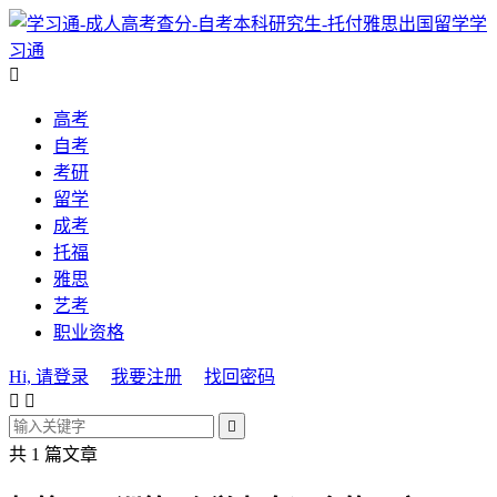
学
习通

高考
自考
考研
留学
成考
托福
雅思
艺考
职业资格
Hi, 请登录
我要注册
找回密码



共 1 篇文章