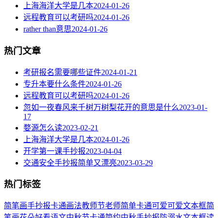
上海海洋大学是几本
2024-01-26
远程教育可以考研吗
2024-01-26
rather than意思
2024-01-26
热门文章
考研报名需要哪些证件
2024-01-21
专升本要什么条件
2024-01-26
远程教育可以考研吗
2024-01-26
忽如一夜春风来千树万树梨花开的意思是什么
2023-01-
17
婺源怎么读
2023-02-21
上海海洋大学是几本
2024-01-26
开学第一课手抄报
2023-04-04
交通安全手抄报简单又漂亮
2023-03-29
热门标签
简笔画
手抄报
卡通
画法
教师节
老师
简单
卡通可爱
可爱
文本框简
笔画
花朵
好看
语文
中秋节
卡通简约
中秋手抄报
防溺水
文本框
读