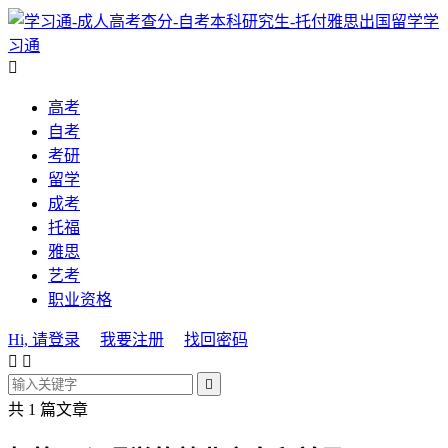
学
习通

高考
自考
考研
留学
成考
托福
雅思
艺考
职业资格
Hi, 请登录
我要注册
找回密码



共 1 篇文章