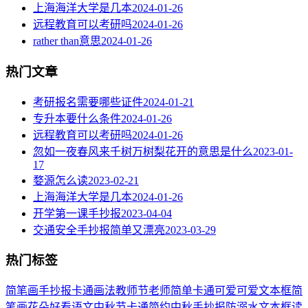
上海海洋大学是几本
2024-01-26
远程教育可以考研吗
2024-01-26
rather than意思
2024-01-26
热门文章
考研报名需要哪些证件
2024-01-21
专升本要什么条件
2024-01-26
远程教育可以考研吗
2024-01-26
忽如一夜春风来千树万树梨花开的意思是什么
2023-01-
17
婺源怎么读
2023-02-21
上海海洋大学是几本
2024-01-26
开学第一课手抄报
2023-04-04
交通安全手抄报简单又漂亮
2023-03-29
热门标签
简笔画
手抄报
卡通
画法
教师节
老师
简单
卡通可爱
可爱
文本框简
笔画
花朵
好看
语文
中秋节
卡通简约
中秋手抄报
防溺水
文本框
读