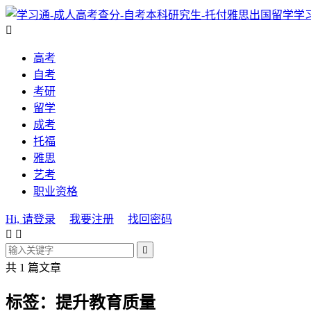
学

高考
自考
考研
留学
成考
托福
雅思
艺考
职业资格
Hi, 请登录
我要注册
找回密码



共 1 篇文章
标签：提升教育质量