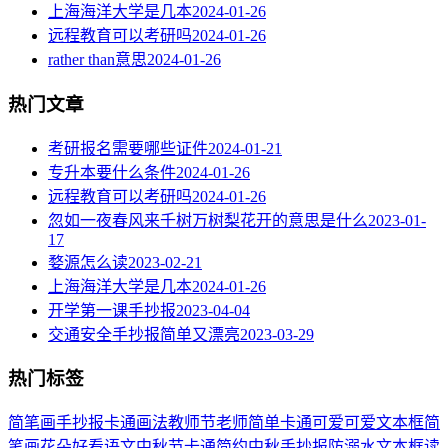
上海海洋大学是几本
2024-01-26
远程教育可以考研吗
2024-01-26
rather than意思
2024-01-26
热门文章
考研报名需要哪些证件
2024-01-21
专升本要什么条件
2024-01-26
远程教育可以考研吗
2024-01-26
忽如一夜春风来千树万树梨花开的意思是什么
2023-01-
17
婺源怎么读
2023-02-21
上海海洋大学是几本
2024-01-26
开学第一课手抄报
2023-04-04
交通安全手抄报简单又漂亮
2023-03-29
热门标签
简笔画
手抄报
卡通
画法
教师节
老师
简单
卡通可爱
可爱
文本框简
笔画
花朵
好看
语文
中秋节
卡通简约
中秋手抄报
防溺水
文本框
读