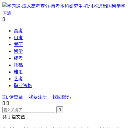
学
习通

高考
自考
考研
留学
成考
托福
雅思
艺考
职业资格
Hi, 请登录
我要注册
找回密码



共 1 篇文章