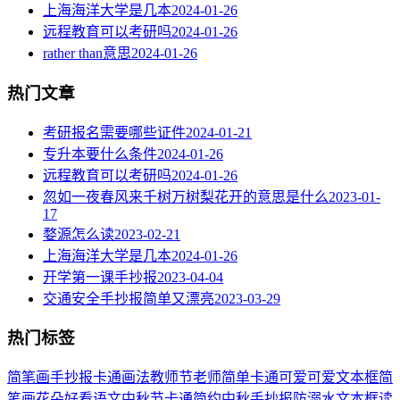
上海海洋大学是几本
2024-01-26
远程教育可以考研吗
2024-01-26
rather than意思
2024-01-26
热门文章
考研报名需要哪些证件
2024-01-21
专升本要什么条件
2024-01-26
远程教育可以考研吗
2024-01-26
忽如一夜春风来千树万树梨花开的意思是什么
2023-01-
17
婺源怎么读
2023-02-21
上海海洋大学是几本
2024-01-26
开学第一课手抄报
2023-04-04
交通安全手抄报简单又漂亮
2023-03-29
热门标签
简笔画
手抄报
卡通
画法
教师节
老师
简单
卡通可爱
可爱
文本框简
笔画
花朵
好看
语文
中秋节
卡通简约
中秋手抄报
防溺水
文本框
读