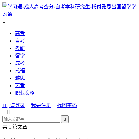
学
习通

高考
自考
考研
留学
成考
托福
雅思
艺考
职业资格
Hi, 请登录
我要注册
找回密码



共 1 篇文章