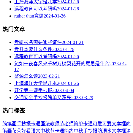
上海海洋大学是几本
2024-01-26
远程教育可以考研吗
2024-01-26
rather than意思
2024-01-26
热门文章
考研报名需要哪些证件
2024-01-21
专升本要什么条件
2024-01-26
远程教育可以考研吗
2024-01-26
忽如一夜春风来千树万树梨花开的意思是什么
2023-01-
17
婺源怎么读
2023-02-21
上海海洋大学是几本
2024-01-26
开学第一课手抄报
2023-04-04
交通安全手抄报简单又漂亮
2023-03-29
热门标签
简笔画
手抄报
卡通
画法
教师节
老师
简单
卡通可爱
可爱
文本框简
笔画
花朵
好看
语文
中秋节
卡通简约
中秋手抄报
防溺水
文本框
读