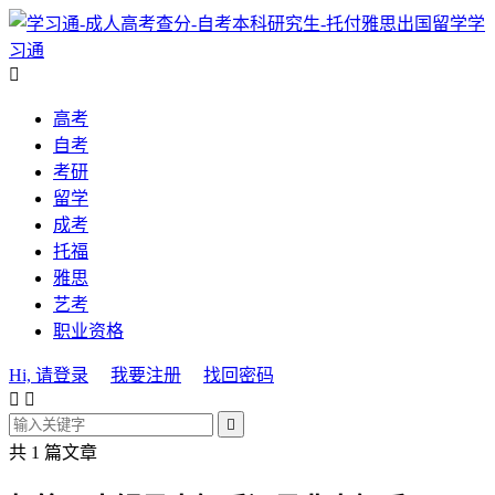
学
习通

高考
自考
考研
留学
成考
托福
雅思
艺考
职业资格
Hi, 请登录
我要注册
找回密码



共 1 篇文章