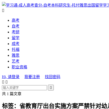
学

高考
自考
考研
留学
成考
托福
雅思
艺考
职业资格
Hi, 请登录
我要注册
找回密码



共 1 篇文章
标签：省教育厅出台实施方案严禁针对幼