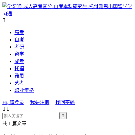
学
习通

高考
自考
考研
留学
成考
托福
雅思
艺考
职业资格
Hi, 请登录
我要注册
找回密码



共 1 篇文章