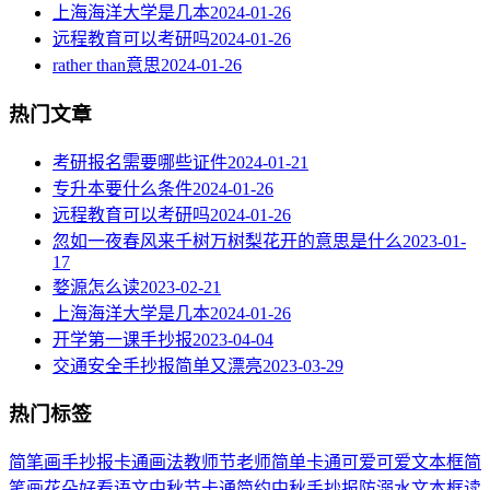
上海海洋大学是几本
2024-01-26
远程教育可以考研吗
2024-01-26
rather than意思
2024-01-26
热门文章
考研报名需要哪些证件
2024-01-21
专升本要什么条件
2024-01-26
远程教育可以考研吗
2024-01-26
忽如一夜春风来千树万树梨花开的意思是什么
2023-01-
17
婺源怎么读
2023-02-21
上海海洋大学是几本
2024-01-26
开学第一课手抄报
2023-04-04
交通安全手抄报简单又漂亮
2023-03-29
热门标签
简笔画
手抄报
卡通
画法
教师节
老师
简单
卡通可爱
可爱
文本框简
笔画
花朵
好看
语文
中秋节
卡通简约
中秋手抄报
防溺水
文本框
读