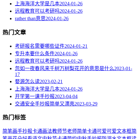
上海海洋大学是几本
2024-01-26
远程教育可以考研吗
2024-01-26
rather than意思
2024-01-26
热门文章
考研报名需要哪些证件
2024-01-21
专升本要什么条件
2024-01-26
远程教育可以考研吗
2024-01-26
忽如一夜春风来千树万树梨花开的意思是什么
2023-01-
17
婺源怎么读
2023-02-21
上海海洋大学是几本
2024-01-26
开学第一课手抄报
2023-04-04
交通安全手抄报简单又漂亮
2023-03-29
热门标签
简笔画
手抄报
卡通
画法
教师节
老师
简单
卡通可爱
可爱
文本框简
笔画
花朵
好看
语文
中秋节
卡通简约
中秋手抄报
防溺水
文本框
读