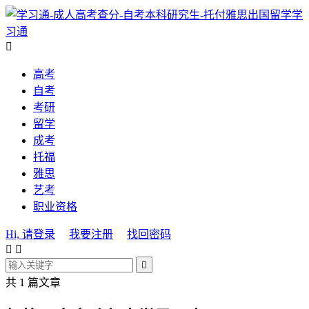
学
习通

高考
自考
考研
留学
成考
托福
雅思
艺考
职业资格
Hi, 请登录
我要注册
找回密码



共 1 篇文章