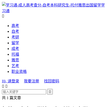
学
习通

高考
自考
考研
留学
成考
托福
雅思
艺考
职业资格
Hi, 请登录
我要注册
找回密码



共 1 篇文章