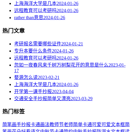
上海海洋大学是几本
2024-01-26
远程教育可以考研吗
2024-01-26
rather than意思
2024-01-26
热门文章
考研报名需要哪些证件
2024-01-21
专升本要什么条件
2024-01-26
远程教育可以考研吗
2024-01-26
忽如一夜春风来千树万树梨花开的意思是什么
2023-01-
17
婺源怎么读
2023-02-21
上海海洋大学是几本
2024-01-26
开学第一课手抄报
2023-04-04
交通安全手抄报简单又漂亮
2023-03-29
热门标签
简笔画
手抄报
卡通
画法
教师节
老师
简单
卡通可爱
可爱
文本框简
笔画
花朵
好看
语文
中秋节
卡通简约
中秋手抄报
防溺水
文本框
读