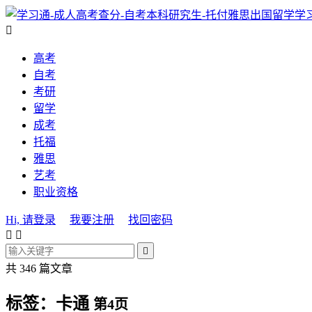
学

高考
自考
考研
留学
成考
托福
雅思
艺考
职业资格
Hi, 请登录
我要注册
找回密码



共 346 篇文章
标签：卡通
第4页