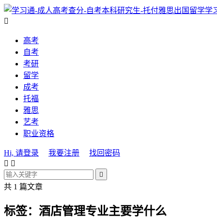
学

高考
自考
考研
留学
成考
托福
雅思
艺考
职业资格
Hi, 请登录
我要注册
找回密码



共 1 篇文章
标签：酒店管理专业主要学什么