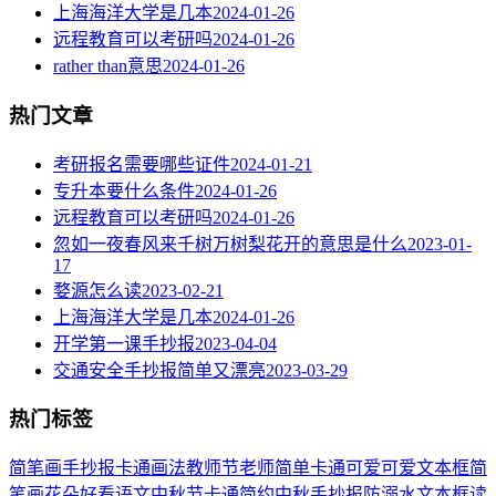
上海海洋大学是几本
2024-01-26
远程教育可以考研吗
2024-01-26
rather than意思
2024-01-26
热门文章
考研报名需要哪些证件
2024-01-21
专升本要什么条件
2024-01-26
远程教育可以考研吗
2024-01-26
忽如一夜春风来千树万树梨花开的意思是什么
2023-01-
17
婺源怎么读
2023-02-21
上海海洋大学是几本
2024-01-26
开学第一课手抄报
2023-04-04
交通安全手抄报简单又漂亮
2023-03-29
热门标签
简笔画
手抄报
卡通
画法
教师节
老师
简单
卡通可爱
可爱
文本框简
笔画
花朵
好看
语文
中秋节
卡通简约
中秋手抄报
防溺水
文本框
读