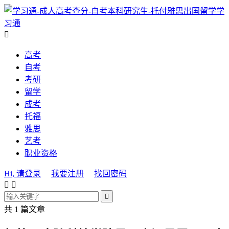
学
习通

高考
自考
考研
留学
成考
托福
雅思
艺考
职业资格
Hi, 请登录
我要注册
找回密码



共 1 篇文章