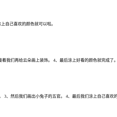
后涂上自己喜欢的颜色就可以啦。
、接着我们再给云朵画上装饰。 4、最后涂上好看的颜色就完成了
。 3、然后我们画出小兔子的五官。 4、最后我们涂上自己喜欢