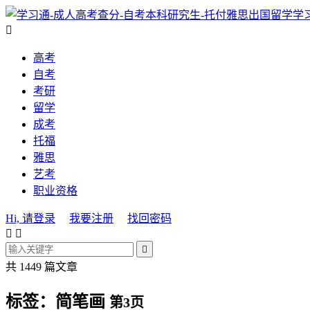
学

高考
自考
考研
留学
成考
托福
雅思
艺考
职业资格
Hi, 请登录
我要注册
找回密码



共 1449 篇文章
标签：简笔画
第3页