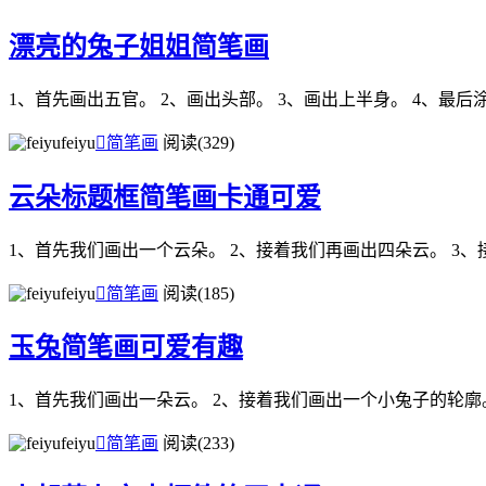
漂亮的兔子姐姐简笔画
1、首先画出五官。 2、画出头部。 3、画出上半身。 4、最
feiyu

简笔画
阅读(329)
云朵标题框简笔画卡通可爱
1、首先我们画出一个云朵。 2、接着我们再画出四朵云。 3
feiyu

简笔画
阅读(185)
玉兔简笔画可爱有趣
1、首先我们画出一朵云。 2、接着我们画出一个小兔子的轮廓
feiyu

简笔画
阅读(233)