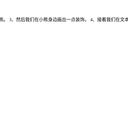
熊。 3、然后我们在小熊身边画出一点装饰。 4、接着我们在文