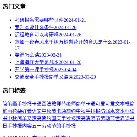
热门文章
考研报名需要哪些证件
2024-01-21
专升本要什么条件
2024-01-26
远程教育可以考研吗
2024-01-26
忽如一夜春风来千树万树梨花开的意思是什么
2023-01-
17
婺源怎么读
2023-02-21
上海海洋大学是几本
2024-01-26
开学第一课手抄报
2023-04-04
交通安全手抄报简单又漂亮
2023-03-29
热门标签
简笔画
手抄报
卡通
画法
教师节
老师
简单
卡通可爱
可爱
文本框简
笔画
花朵
好看
语文
中秋节
卡通简约
中秋手抄报
防溺水
文本框
读
书
中秋
简单又漂亮
简约
国庆手抄报
漂亮
清明节
劳动节
世界读书
日
手抄报内容
五一劳动节
的手抄报