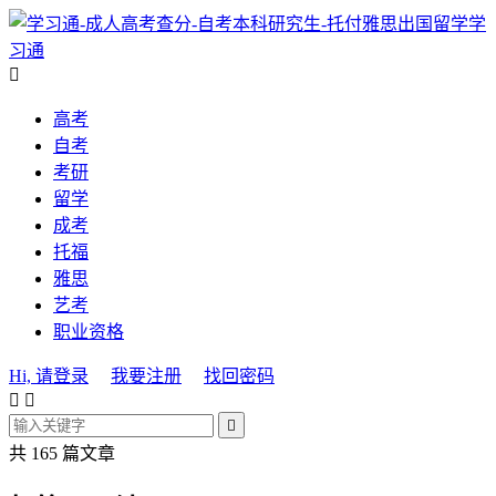
学
习通

高考
自考
考研
留学
成考
托福
雅思
艺考
职业资格
Hi, 请登录
我要注册
找回密码



共 165 篇文章