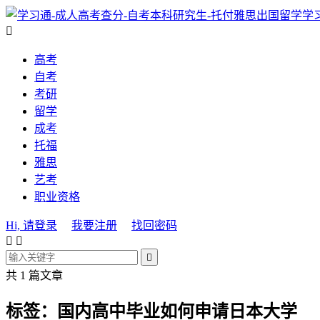
学

高考
自考
考研
留学
成考
托福
雅思
艺考
职业资格
Hi, 请登录
我要注册
找回密码



共 1 篇文章
标签：国内高中毕业如何申请日本大学