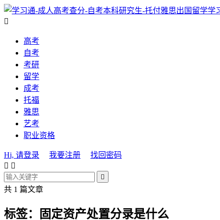
学

高考
自考
考研
留学
成考
托福
雅思
艺考
职业资格
Hi, 请登录
我要注册
找回密码



共 1 篇文章
标签：固定资产处置分录是什么