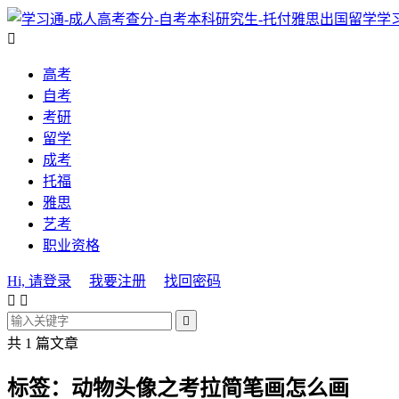
学

高考
自考
考研
留学
成考
托福
雅思
艺考
职业资格
Hi, 请登录
我要注册
找回密码



共 1 篇文章
标签：动物头像之考拉简笔画怎么画