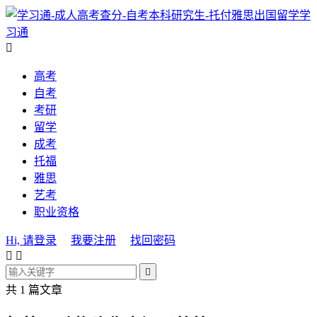
学
习通

高考
自考
考研
留学
成考
托福
雅思
艺考
职业资格
Hi, 请登录
我要注册
找回密码



共 1 篇文章