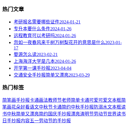
热门文章
考研报名需要哪些证件
2024-01-21
专升本要什么条件
2024-01-26
远程教育可以考研吗
2024-01-26
忽如一夜春风来千树万树梨花开的意思是什么
2023-01-
17
婺源怎么读
2023-02-21
上海海洋大学是几本
2024-01-26
开学第一课手抄报
2023-04-04
交通安全手抄报简单又漂亮
2023-03-29
热门标签
简笔画
手抄报
卡通
画法
教师节
老师
简单
卡通可爱
可爱
文本框简
笔画
花朵
好看
语文
中秋节
卡通简约
中秋手抄报
防溺水
文本框
读
书
中秋
简单又漂亮
简约
国庆手抄报
漂亮
清明节
劳动节
世界读书
日
手抄报内容
五一劳动节
的手抄报