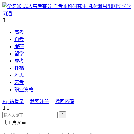
学
习通

高考
自考
考研
留学
成考
托福
雅思
艺考
职业资格
Hi, 请登录
我要注册
找回密码



共 1 篇文章