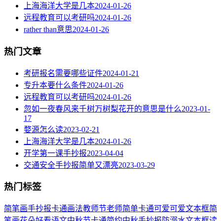
上海海洋大学是几本
2024-01-26
远程教育可以考研吗
2024-01-26
rather than意思
2024-01-26
热门文章
考研报名需要哪些证件
2024-01-21
专升本要什么条件
2024-01-26
远程教育可以考研吗
2024-01-26
忽如一夜春风来千树万树梨花开的意思是什么
2023-01-
17
婺源怎么读
2023-02-21
上海海洋大学是几本
2024-01-26
开学第一课手抄报
2023-04-04
交通安全手抄报简单又漂亮
2023-03-29
热门标签
简笔画
手抄报
卡通
画法
教师节
老师
简单
卡通可爱
可爱
文本框简
笔画
花朵
好看
语文
中秋节
卡通简约
中秋手抄报
防溺水
文本框
读