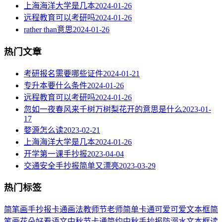
上海海洋大学是几本
2024-01-26
远程教育可以考研吗
2024-01-26
rather than意思
2024-01-26
热门文章
考研报名需要哪些证件
2024-01-21
专升本要什么条件
2024-01-26
远程教育可以考研吗
2024-01-26
忽如一夜春风来千树万树梨花开的意思是什么
2023-01-
17
婺源怎么读
2023-02-21
上海海洋大学是几本
2024-01-26
开学第一课手抄报
2023-04-04
交通安全手抄报简单又漂亮
2023-03-29
热门标签
简笔画
手抄报
卡通
画法
教师节
老师
简单
卡通可爱
可爱
文本框简
笔画
花朵
好看
语文
中秋节
卡通简约
中秋手抄报
防溺水
文本框
读