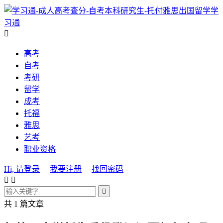
学
习通

高考
自考
考研
留学
成考
托福
雅思
艺考
职业资格
Hi, 请登录
我要注册
找回密码



共 1 篇文章