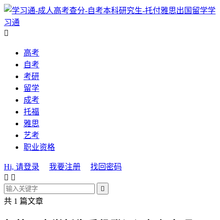
学
习通

高考
自考
考研
留学
成考
托福
雅思
艺考
职业资格
Hi, 请登录
我要注册
找回密码



共 1 篇文章