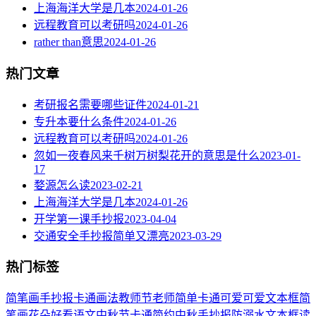
上海海洋大学是几本
2024-01-26
远程教育可以考研吗
2024-01-26
rather than意思
2024-01-26
热门文章
考研报名需要哪些证件
2024-01-21
专升本要什么条件
2024-01-26
远程教育可以考研吗
2024-01-26
忽如一夜春风来千树万树梨花开的意思是什么
2023-01-
17
婺源怎么读
2023-02-21
上海海洋大学是几本
2024-01-26
开学第一课手抄报
2023-04-04
交通安全手抄报简单又漂亮
2023-03-29
热门标签
简笔画
手抄报
卡通
画法
教师节
老师
简单
卡通可爱
可爱
文本框简
笔画
花朵
好看
语文
中秋节
卡通简约
中秋手抄报
防溺水
文本框
读