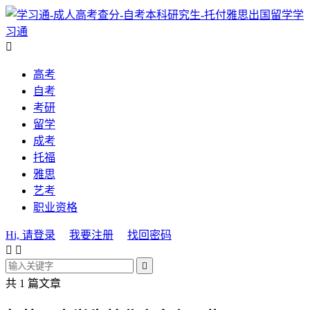
学
习通

高考
自考
考研
留学
成考
托福
雅思
艺考
职业资格
Hi, 请登录
我要注册
找回密码



共 1 篇文章