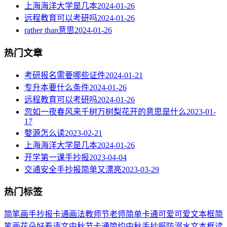
上海海洋大学是几本
2024-01-26
远程教育可以考研吗
2024-01-26
rather than意思
2024-01-26
热门文章
考研报名需要哪些证件
2024-01-21
专升本要什么条件
2024-01-26
远程教育可以考研吗
2024-01-26
忽如一夜春风来千树万树梨花开的意思是什么
2023-01-
17
婺源怎么读
2023-02-21
上海海洋大学是几本
2024-01-26
开学第一课手抄报
2023-04-04
交通安全手抄报简单又漂亮
2023-03-29
热门标签
简笔画
手抄报
卡通
画法
教师节
老师
简单
卡通可爱
可爱
文本框简
笔画
花朵
好看
语文
中秋节
卡通简约
中秋手抄报
防溺水
文本框
读