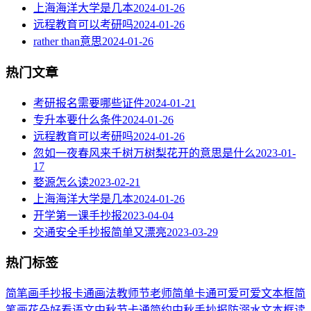
上海海洋大学是几本
2024-01-26
远程教育可以考研吗
2024-01-26
rather than意思
2024-01-26
热门文章
考研报名需要哪些证件
2024-01-21
专升本要什么条件
2024-01-26
远程教育可以考研吗
2024-01-26
忽如一夜春风来千树万树梨花开的意思是什么
2023-01-
17
婺源怎么读
2023-02-21
上海海洋大学是几本
2024-01-26
开学第一课手抄报
2023-04-04
交通安全手抄报简单又漂亮
2023-03-29
热门标签
简笔画
手抄报
卡通
画法
教师节
老师
简单
卡通可爱
可爱
文本框简
笔画
花朵
好看
语文
中秋节
卡通简约
中秋手抄报
防溺水
文本框
读