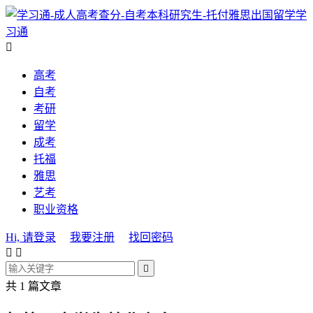
学
习通

高考
自考
考研
留学
成考
托福
雅思
艺考
职业资格
Hi, 请登录
我要注册
找回密码



共 1 篇文章