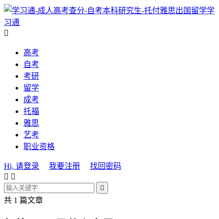
学
习通

高考
自考
考研
留学
成考
托福
雅思
艺考
职业资格
Hi, 请登录
我要注册
找回密码



共 1 篇文章