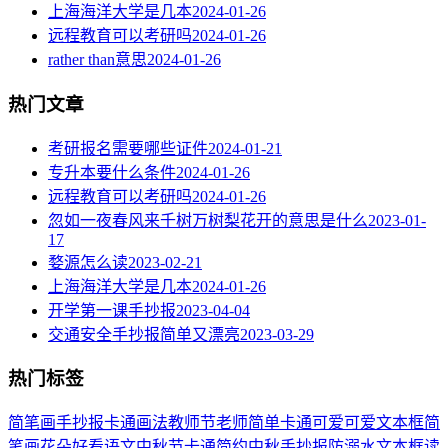
上海海洋大学是几本
2024-01-26
远程教育可以考研吗
2024-01-26
rather than意思
2024-01-26
热门文章
考研报名需要哪些证件
2024-01-21
专升本要什么条件
2024-01-26
远程教育可以考研吗
2024-01-26
忽如一夜春风来千树万树梨花开的意思是什么
2023-01-
17
婺源怎么读
2023-02-21
上海海洋大学是几本
2024-01-26
开学第一课手抄报
2023-04-04
交通安全手抄报简单又漂亮
2023-03-29
热门标签
简笔画
手抄报
卡通
画法
教师节
老师
简单
卡通可爱
可爱
文本框简
笔画
花朵
好看
语文
中秋节
卡通简约
中秋手抄报
防溺水
文本框
读