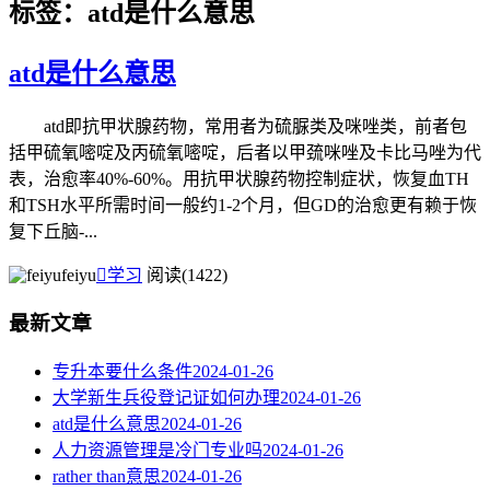
标签：atd是什么意思
atd是什么意思
atd即抗甲状腺药物，常用者为硫脲类及咪唑类，前者包
括甲硫氧嘧啶及丙硫氧嘧啶，后者以甲巯咪唑及卡比马唑为代
表，治愈率40%-60%。用抗甲状腺药物控制症状，恢复血TH
和TSH水平所需时间一般约1-2个月，但GD的治愈更有赖于恢
复下丘脑-...
feiyu

学习
阅读(1422)
最新文章
专升本要什么条件
2024-01-26
大学新生兵役登记证如何办理
2024-01-26
atd是什么意思
2024-01-26
人力资源管理是冷门专业吗
2024-01-26
rather than意思
2024-01-26