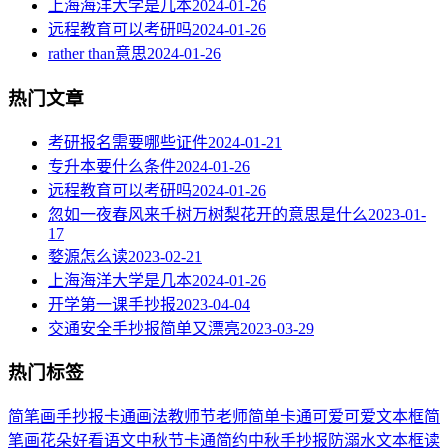
上海海洋大学是几本
2024-01-26
远程教育可以考研吗
2024-01-26
rather than意思
2024-01-26
热门文章
考研报名需要哪些证件
2024-01-21
专升本要什么条件
2024-01-26
远程教育可以考研吗
2024-01-26
忽如一夜春风来千树万树梨花开的意思是什么
2023-01-
17
婺源怎么读
2023-02-21
上海海洋大学是几本
2024-01-26
开学第一课手抄报
2023-04-04
交通安全手抄报简单又漂亮
2023-03-29
热门标签
简笔画
手抄报
卡通
画法
教师节
老师
简单
卡通可爱
可爱
文本框简
笔画
花朵
好看
语文
中秋节
卡通简约
中秋手抄报
防溺水
文本框
读