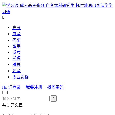
学
习通

高考
自考
考研
留学
成考
托福
雅思
艺考
职业资格
Hi, 请登录
我要注册
找回密码



共 1 篇文章